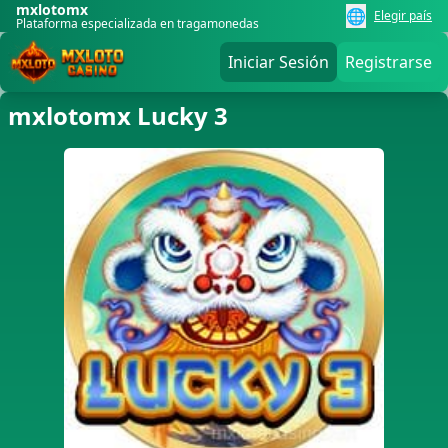
mxlotomx
🌐
Elegir país
Plataforma especializada en tragamonedas
Iniciar Sesión
Registrarse
mxlotomx Lucky 3