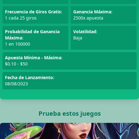
Frecuencia de Giros Gratis:
Ganancia Máxima:
1 cada 25 giros
2500x apuesta
Probabilidad de Ganancia
Volatilidad:
Máxima:
Baja
1 en 100000
Apuesta Mínima - Máxima:
$0.10 - $50
Fecha de Lanzamiento:
08/08/2023
Prueba estos juegos