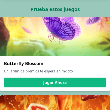
Prueba estos juegos
Butterfly Blossom
Un jardín de premios te espera en mxloto.
Jugar Ahora